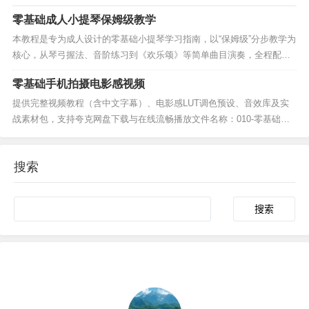
零基础成人小提琴保姆级教学
本教程是专为成人设计的零基础小提琴学习指南，以“保姆级”分步教学为
核心，从琴弓握法、音阶练习到《欢乐颂》等简单曲目演奏，全程配有
高清视频示范与可下载的配套课件（含PPT模板、练习曲谱）课程特
零基础手机拍摄电影感视频
点：免费资源：所有视频和教材支持在线播放及下载，素材符合可商用
标准；长尾优化：针对“成人自学小提琴”“免费小提...
提供完整视频教程（含中文字幕）、电影感LUT调色预设、音效库及实
战素材包，支持夸克网盘下载与在线流畅播放文件名称：010-零基础手
机拍摄电影感视频文件大小：18.4GB文件版本：高清版/标清版文件类
型：mp4/压缩包下载地址：点击下载...
搜索
Search