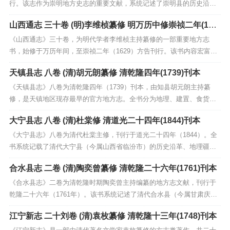
行。该志作为崇明地方史志的重要文献，系统记述了崇明县的历史沿
革、地理环境、人文风俗、经济物产及社会变迁等内容，尤其详载清初
山西通志 三十卷 (明)李维桢纂修 明万历中修崇祯二年(162
以前崇明岛的自然变化与行政建制。此版本在继承前人修志成果基础
9)刊本
上，增补完善，体例严谨，考据精详，具有较高的历史文献价值...
《山西通志》三十卷，为明代学者李维桢主持纂修的一部重要地方志
书，始修于万历年间，至崇祯二年（1629）方告刊行。该书内容宏富，
涵盖山西地区的建置沿革、山川形胜、田赋户口、职官选举、人物传
天镇县志 八卷 (清)胡元朗纂修 清乾隆四年(1739)刊本
记、风俗物产等诸多方面，系统记载了明代山西省的自然与人文状况。
体例严谨，资料翔实，既承袭前代方志传统，又融入时代特...
《天镇县志》八卷为清乾隆四年（1739）刊本，由知县胡元朗主持纂
修，是天镇地区现存最早的官方地方志。全书分为地理、建置、食货、
官师、选举、人物、艺文、祥异八门，系统记载了当地疆域沿革、山川
大宁县志 八卷 (清)杜棠修 清道光二十四年(1844)刊本
形胜、赋税物产、职官选举及风土人情。内容详实，体例严谨，尤其对
明清之际天镇地区的政治、经济、文化状况有较为完整的...
《大宁县志》八卷为清代杜棠主修，刊行于道光二十四年（1844）。全
书系统记载了清代大宁县（今属山西省临汾市）的历史沿革、地理疆
域、山川形胜、风土物产以及人文风俗等内容，涵盖政治、经济、文化
合水县志 二卷 (清)陶奕曾纂修 清乾隆二十六年(1761)刊本
诸方面。作为大宁地区重要的地方志文献，该书具有较高的史料价值，
为研究清代晋西南地区的社会状况、地方治理及历史变迁...
《合水县志》二卷为清乾隆时期陶奕曾主持编纂的地方志文献，刊行于
乾隆二十六年（1761年）。该书系统记述了清代合水县（今属甘肃庆
阳）的地理沿革、行政区划、风俗物产、职官选举、人物事迹及艺文著
江宁新志 二十刘卷 (清)袁枚纂修 清乾隆十三年(1748)刊本
述等内容，体例完备，内容详实。作为现存较早的合水地方志，该志书
不仅反映了乾隆时期当地的政治经济与社会风貌，更保留...