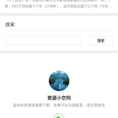
《江宁新志》是一部由清代著名文学家袁枚纂修的方志类著作，共二十
卷，刊行于清乾隆十三年（1748年）。该书系统记载了江宁府（今南京
及周边地区）的地理沿革、历史变迁、风土人情以及社会经济发展状
况。作为清代方志编纂的重要代表，袁枚以文笔精炼、考证严谨著称，
搜索
书中不仅保留了丰富的地方史料，还体现了其在文学与史...
Search
资源小空间
提供各类资源免费下载，有事可以与我联系，需注明来意