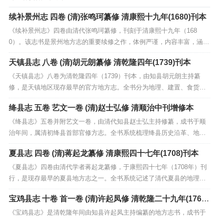
续补景州志 四卷 (清)张鸣珂纂修 清康熙十九年(1680)刊本
《续补景州志》四卷由清代张鸣珂纂修，刊刻于清康熙十九年（168
0）。该志书是景州地方志的重要续修之作，体例严谨，内容丰富，涵盖
了地理、沿革、人物、风俗、田赋等多个方面，具有较高的历史与文献
天镇县志 八卷 (清)胡元朗纂修 清乾隆四年(1739)刊本
价值。此书不仅延续了前志的编纂脉络，还补充了诸多新内容，展现了
康熙年间景州地区的政治、经济、文化面貌，对于研究明...
《天镇县志》八卷为清乾隆四年（1739）刊本，由知县胡元朗主持纂
修，是天镇地区现存最早的官方地方志。全书分为地理、建置、食货、
官师、选举、人物、艺文、祥异八门，系统记载了当地疆域沿革、山川
绛县志 五卷 艺文一卷 (清)赵士弘修 清顺治中刊增修本
形胜、赋税物产、职官选举及风土人情。内容详实，体例严谨，尤其对
明清之际天镇地区的政治、经济、文化状况有较为完整的...
《绛县志》五卷并附艺文一卷，由清代知县赵士弘主持修纂，成书于顺
治年间，属清初绛县首部官修方志。全书系统梳理绛县历史沿革、地理
形胜、风俗物产、职官选举及人物事迹，艺文一卷则收录历代碑铭、诗
夏县志 四卷 (清)蒋起龙纂修 清康熙四十七年(1708)刊本
文等文献，留存地方文化精粹。此书不仅承袭明代方志体例，更在内容
上增补修订，反映了清初地方治理与文化重建的实态。作为...
《夏县志》四卷由清代学者蒋起龙纂修，于康熙四十七年（1708年）刊
行，是现存最早的夏县地方志之一。全书系统记述了清代夏县的地理沿
革、行政建置、风俗物产、人文史迹与职官选举等内容，保存了丰富的
宝鸡县志 十卷 首一卷 (清)许起凤修 清乾隆二十九年(1764)
地方史料。该志体例严谨，内容详实，尤以对明末清初夏县社会变迁的
刊本
记载颇具价值，为研究晋南地区历史地理、经济社会及...
《宝鸡县志》是清乾隆年间由知县许起凤主持编纂的地方志书，成书于