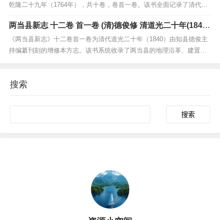
乾隆二十九年（1764年），共十卷，卷首一卷。该书全面记录了清代宝
鸡县的历史地理、行政建置、风土人情及社会沿革等内容，涵盖了舆
两当县新志 十二卷 首一卷 (清)德俊修 清道光二十年(1840)
地、建置、赋役、选举、人物、艺文等多个门类。作为康乾时期的地方
刊增修本
志代表作之一，该书体例严谨，叙述翔实，不仅为研究宝...
《两当县新志》十二卷首一卷为清代道光二十年（1840）由知县德俊主
持编纂刊刻的增修本方志。该书系统收录了两当县的地理沿革、建置变
迁、人文风俗、山川形胜、赋税物产及历史人物等重要内容。作为清代
中期地方政府编纂的权威史料，它在前志基础上进行了史料补充与内容
搜索
整合，体例完备、考据严谨，既反映了当时的地方治理...
Search