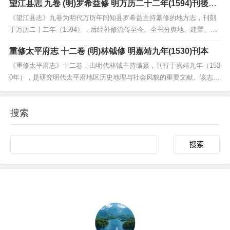
望江县志 九卷 (明)罗希益修 明万历二十二年(1594)刊後修
江的历史沿革、地理风貌、经济状况及文化传统。该志不仅保存了明末
本
清初庐江的社会经济史料，还详录了当地水利、物产、...
《望江县志》九卷为明代万历年间知县罗希益主持纂修的地方志，刊刻
于万历二十二年（1594），后经补修流传至今。全书分舆地、建置、食
货、官师、选举、人物、艺文、杂志等门类，系统记录了明代望江县的
重修太平府志 十二卷 (明)林钺修 明嘉靖九年(1530)刊本
地理沿革、风土民情、赋役制度、职官选举及诗文著述等内容。该志体
例严谨，资料翔实，尤以对皖西南地区明代社会经济与...
《重修太平府志》十二卷，由明代林钺主持编纂，刊行于嘉靖九年（153
0年），是研究明代太平府地区历史地理与社会风貌的重要文献。该志体
例严谨，内容涵盖疆域沿革、山川形胜、田赋户口、官师选举、人物列
传及艺文志等，详实记载了太平府的政治、经济、文化状况。书中保留
搜索
了明中期地方行政制度、民生百态的一手资料，具有...
Search