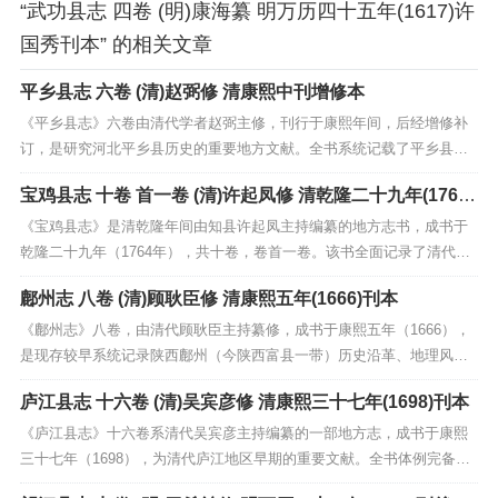
“武功县志 四卷 (明)康海纂 明万历四十五年(1617)许
国秀刊本” 的相关文章
平乡县志 六卷 (清)赵弼修 清康熙中刊增修本
《平乡县志》六卷由清代学者赵弼主修，刊行于康熙年间，后经增修补
订，是研究河北平乡县历史的重要地方文献。全书系统记载了平乡县的
地理沿革、行政建置、风土民俗、经济物产、人物传记及诗文著述等内
宝鸡县志 十卷 首一卷 (清)许起凤修 清乾隆二十九年(1764)
容，展现了清初冀南地区的自然与人文风貌。志书体例严谨，史料翔
刊本
实，尤其对明代至清初的地方社会变迁、水利治理和科举人物...
《宝鸡县志》是清乾隆年间由知县许起凤主持编纂的地方志书，成书于
乾隆二十九年（1764年），共十卷，卷首一卷。该书全面记录了清代宝
鸡县的历史地理、行政建置、风土人情及社会沿革等内容，涵盖了舆
鄜州志 八卷 (清)顾耿臣修 清康熙五年(1666)刊本
地、建置、赋役、选举、人物、艺文等多个门类。作为康乾时期的地方
志代表作之一，该书体例严谨，叙述翔实，不仅为研究宝...
《鄜州志》八卷，由清代顾耿臣主持纂修，成书于康熙五年（1666），
是现存较早系统记录陕西鄜州（今陕西富县一带）历史沿革、地理风
貌、人文风俗的珍贵地方志文献。全书分门别类，内容涵盖疆域、建
庐江县志 十六卷 (清)吴宾彦修 清康熙三十七年(1698)刊本
置、山川、赋役、官师、人物、艺文等方面，详实记述了鄜州地区的自
然地理环境、政治经济状况及文化教育发展。该志不仅保存...
《庐江县志》十六卷系清代吴宾彦主持编纂的一部地方志，成书于康熙
三十七年（1698），为清代庐江地区早期的重要文献。全书体例完备，
分舆地、建制、赋役、职官、选举、人物、艺文等门类，系统记载了庐