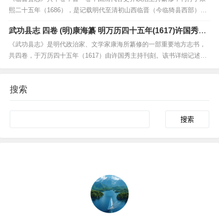
熙二十五年（1686），是记载明代至清初山西临晋（今临猗县西部）历
史沿革与地方风貌的重要文献。全书内容涵盖疆域、建置、赋役、职
武功县志 四卷 (明)康海纂 明万历四十五年(1617)许国秀刊
官、选举、人物、风俗、艺文等方面，保存了大量关于地方行政建制、
本
经济民生、文化教育及社会变迁的珍贵史料。该书编纂体...
《武功县志》是明代政治家、文学家康海所纂修的一部重要地方志书，
共四卷，于万历四十五年（1617）由许国秀主持刊刻。该书详细记述了
陕西武功县的地理山川、历史沿革、民俗物产、名人轶事等内容，体例
严谨，内容翔实。康海以文风简洁、考据精审著称，其在编纂过程中注
搜索
重史料甄别与实地考察，使该志兼具文献价值与文学价...
Search