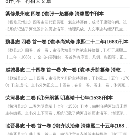
8)刊本” 的相关文章
纂修景州志 四卷 (清)张一魁纂修 清康熙中刊本
《纂修景州志》四卷由清代官员张一魁主持纂修，成书于康熙年间。该
书系统记述了河北景州的历史沿革、地理风貌、人文事迹与经济民生，
内容涵盖建置、职官、赋役、风俗、人物、艺文等多个方面，是研究清
魏县志 四卷 首一卷 (清)李尚斌修 康熙二十二年(1683)刊本
初畿辅地区方志编纂与地方社会的重要文献。作为康熙时期的地方志代
表，本书承袭了明代方志体例，又融入清代实录精神，资料...
《魏县志》四卷，首一卷，由清代知县李尚斌主持修纂，刊行于康熙二
十二年（1683）。全书内容翔实，卷首列有序言、凡例、舆图等，正文
四卷依次记述了魏县的地理沿革、建置城池、官师职官、赋役田赋、学
赵城县志 二十四卷 首一卷 末一卷 (清)李升阶纂修 清乾隆
校选举、风俗物产、人物事迹及艺文著述等，全面展现了清初魏县的自
二十五年(1760)刊本
然与人文风貌。该志结构严谨，考证精详，是研究魏县...
《赵城县志》二十四卷，由清代李升阶主持纂修，于乾隆二十五年（176
0）刊刻成书。全书分为正文二十四卷，卷首一卷、卷末一卷，体例完
备，内容详实。该书系统记载了赵城县的地理沿革、历史大事、风俗物
荣河县志 二卷 (明)宋纲纂 明嘉靖十七年(1538)刊本
产、官师选举、人物传记及艺文著述等，全面反映了当地的自然与人文
风貌。作为乾隆时期的地方志代表作之一，该书不仅保...
《荣河县志》二卷为明嘉靖十七年（1538）刊本，由时任荣河知县宋纲
主持编纂。全书分上下两卷，系统记载了荣河县的历史沿革、地理形
胜、风俗物产、人物事迹及诗文著述等内容，较为全面地反映了明代中
临晋县志 十卷 首一卷 (清)齐以治修 清康熙二十五年(1686)
期荣河县的政治、经济与文化面貌。该志体例严谨，内容翔实，尤其对
刊本
当地水利、田赋、科举等制度的记录具有重要的史料价值...
《临晋县志》共十卷，首一卷，由清代官吏齐以治主持纂修，刊行于康