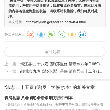
免责声明：
本站大部分下载资源收集于网络，仅供学习和交
流使用，严禁用于商业用途，版权归原作者所有。若本站发布
的内容若侵犯到您的权益，请联系站长删除，我们将及时处
理。
本文链接：
https://ziyuan.gczjtool.cn/post/454.html
分享给朋友：
返回列表
上一篇：
靖江县志 十八卷 (清)郑重修 清康熙八年(1669)刊本
下一篇：
邳州志 九卷 (清)孙居氵是修 清康熙三十二年(1693)刊本
“沛志 二十五卷 (明)罗士学修 抄本” 的相关文章
青浦县志 八卷 (明)卓钿修 明万历中刊本
《青浦县志》八卷由明代卓钿主修，刊行于万历年间，是现存最早的青