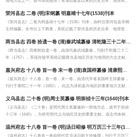
浦地方志之一。该书系统梳理了青浦自建县以来的历史沿革、地理风
貌、行政建置、人文风俗及经济物产等内容，涵盖了政治、军事、文
荣河县志 二卷 (明)宋纲纂 明嘉靖十七年(1538)刊本
化、教育诸多方面。书中对淀山湖、青龙镇等地理要冲的记载尤为详
实，并收录了大量诗文碑记，保留了明代松江地区社会生活的珍贵...
《荣河县志》二卷为明嘉靖十七年（1538）刊本，由时任荣河知县宋纲
主持编纂。全书分上下两卷，系统记载了荣河县的历史沿革、地理形
胜、风俗物产、人物事迹及诗文著述等内容，较为全面地反映了明代中
两当县志 四卷 拾遗一卷 (清)秦武域纂修 清乾隆三十二年(1
期荣河县的政治、经济与文化面貌。该志体例严谨，内容翔实，尤其对
767)刊增修本
当地水利、田赋、科举等制度的记录具有重要的史料价值...
《两当县志》四卷附拾遗一卷，由清代秦武域纂修，刊刻于乾隆三十二
年（1767），系现存较早系统记载两当县地区历史与地理的方志文献。
全书涵盖疆域沿革、山川形胜、官师政绩、田赋物产、风俗人物等内
嘉兴府志 十八卷 首一卷 末一卷 (清)袁国梓纂修 清康熙二
容，史料详实，体例严谨。拾遗一卷更补充旧志未备之处，增录民间传
十一年(1682)刊本
说与地方掌故，具有较高的文献辑佚价值。该志不仅反映...
《嘉兴府志》十八卷，首一卷，末一卷，由清代学者袁国梓主持纂修，
刊行于康熙二十一年（1682）。此志为清初嘉兴地区的重要地方文献，
体例完备，内容广博，全面记载了嘉兴府的历史沿革、地理山川、经济
义乌县志 二十卷 (明)周士英纂修 明崇祯十三年(1640)刊本
物产、人文风俗、职官选举及艺文杂记等。袁国梓以严谨的史学态度，
广泛采撷旧志资料，并结合实地考察，对前志讹误多有...
《义乌县志》（二十卷）是明代周士英纂修的一部地方志，成书于崇祯
十三年（1640），为研究明代义乌地区历史的重要文献。该志书体例严
谨，内容涵盖疆域沿革、山川地理、风俗物产、职官科举、人物传记等
温州府志 十八卷 首一卷 (明)汤日昭修 明万历三十三年(160
诸多方面，系统保存了当时义乌地区的自然与社会状况。周士英在修撰
5)刊本
过程中注重考据与实录，兼具史实性与教化意义，是了...
《温州府志》十八卷首一卷由明代官员汤日昭主持修撰，刊行于万历三