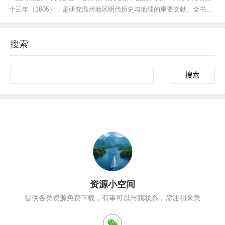
十三年（1605），是研究温州地区明代历史与地理的重要文献。全书体
例完整，内容涵盖沿革、疆域、山川、赋税、人物、风俗等方面，系统
记录了温州地区的政治沿革、社会风貌和自然地理特征。该志书承续前
搜索
代方志传统，又增补明代新政资料，对地方行政制度、...
Search
资源小空间
提供各类资源免费下载，有事可以与我联系，需注明来意