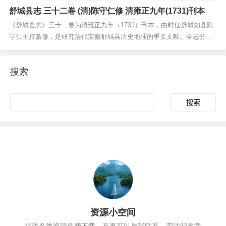
分舆地、建制、赋役、职官、选举、人物、艺文等门类，系统记载了庐
舒城县志 三十二卷 (清)陈守仁修 清雍正九年(1731)刊本
江的历史沿革、地理风貌、经济状况及文化传统。该志不仅保存了明末
清初庐江的社会经济史料，还详录了当地水利、物产、...
《舒城县志》三十二卷为清雍正九年（1731）刊本，由时任舒城知县陈
守仁主持纂修，是研究清代安徽舒城县历史地理的重要文献。全志分舆
地、建置、食货、学校、官师、选举、人物、艺文等门类，系统记载了
舒城的沿革、山川、风俗、赋税、教育及名宦乡贤事迹。该志体例严
搜索
谨，内容详实，不仅保存了明清之际舒城地区的社会经济...
Search
资源小空间