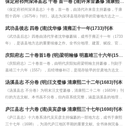
保定府祁州深泽县志 十卷 首一卷 (清)许来音纂修 清康熙十
四年(1675)刊本
《保定府祁州深泽县志》十卷，首一卷，由清代许来音主持纂修，于康
熙十四年（1675年）刊行。该志为深泽县现存较早的官修地方志之一，
系统记载了深泽县的历史沿革、地理风貌、职官选举、风土人情及赋役
武功县後志 四卷 (清)沈华修 清雍正十一年(1733)刊本
物产等内容。全书体例严谨，史料详实，尤其注重对地方行政制度和文
化习俗的记述，展现了清初冀中地区的社会面貌。作为...
《武功县后志》四卷由清代学者沈华修纂辑，成书于雍正十一年（1733
年），是该县地方志的重要续修之作。全书分地理、建置、赋役、官
师、人物、艺文等门类，系统梳理了明清时期武功县的政治沿革、经济
庆阳府志 二十卷首1卷 (明)梁明翰修 明嘉靖三十六年(155
民生、文化教育及社会风貌。此志在继承前志基础上增补了清初至雍正
7)刊增修本
年间的史料，尤其对农田水利、户籍赋税等民生实务记载...
《庆阳府志》二十卷首一卷，由明代庆阳知府梁明翰主持纂修，刊刻于
嘉靖三十六年（1557），后经增修补订，是现存较早的甘肃地方志文献
之一。全书内容涵盖庆阳府的历史沿革、地理形胜、建制职官、赋役物
汤溪县志 不分卷 (明)汪文璧修 清康熙二十二年(1683)刊本
产、风俗人物等方面，系统地记录了明代中期陇东地区的政治、经济与
社会状况。该志体例严谨，取材丰富，保留了诸多珍贵...
《汤溪县志 不分卷》为明末汪文璧纂修，清康熙二十二年（1683年）刊
行的方志文献。本书虽不分卷，但内容系统完整，涵盖汤溪县的地理沿
革、建制变迁、田赋户口、风俗物产、官师选举、人物传记及艺文著述
庐江县志 十六卷 (清)吴宾彦修 清康熙三十七年(1698)刊本
等。作为汤溪地区早期的重要志书，该刊本保留了明代至清初的地方史
料，对研究浙西地区历史地理、社会经济与文化风貌...
《庐江县志》十六卷系清代吴宾彦主持编纂的一部地方志，成书于康熙
三十七年（1698），为清代庐江地区早期的重要文献。全书体例完备，