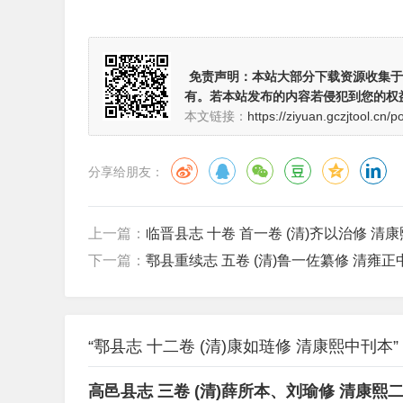
免责声明：
本站大部分下载资源收集于
有。若本站发布的内容若侵犯到您的权
本文链接：
https://ziyuan.gczjtool.cn/p
分享给朋友：
上一篇：
临晋县志 十卷 首一卷 (清)齐以治修 清康
下一篇：
鄠县重续志 五卷 (清)鲁一佐纂修 清雍
“鄠县志 十二卷 (清)康如琏修 清康熙中刊本
高邑县志 三卷 (清)