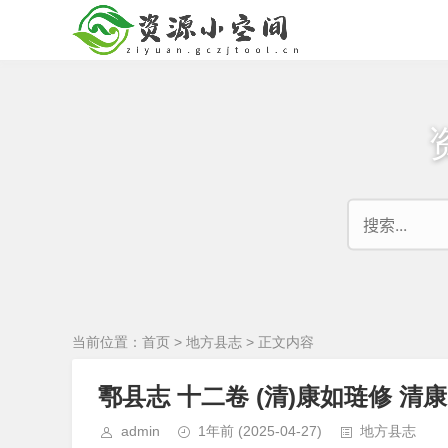
当前位置：
首页
>
地方县志
> 正文内容
鄠县志 十二卷 (清)康如琏修 清
admin
1年前
(2025-04-27)
地方县志