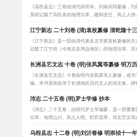
《高邑县志》三卷由清代薛所本、刘瑜共同纂修，刊刻
系统记载了高邑县的地理沿革、建制变迁、风土人情
用”的编纂特点。其中对明末清初社会变迁、赋役制度
江宁新志 二十刘卷 (清)袁
《江宁新志》是一部由清代著名文学家袁枚纂修的方志
记载了江宁府（今南京及周边地区）的地理沿革、历
要代表，袁枚以文笔精炼、考证严谨著称，书中不仅保
长洲县艺文志 十
《长洲县艺文志》十卷由明代张凤翼等人纂修，成书于
编。本书系统收录了长洲地区历代文人的诗文集、碑
面，展现了当地深厚的文化积淀。该书不仅对研究明代
沛志 二十五卷 (明)罗士学修 抄本
《沛志》二十五卷，由明代罗士学编纂，是一部重要
沿革、地理山川、风土人情、职官选举、诗文艺文等
为抄本，此书未经后世刊刻改动，保留了较为原始的文
乌程县志 十二卷 (明)刘沂春修