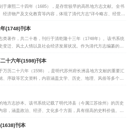
于康熙二十四年（1685），是存世较早的高邑地方志文献。全书
、经济物产及文化教育等内容，体现了清代方志“详今略古、经世致
、灾异事件的记述尤为详实，为研究冀中南...
枚纂修 清乾隆十三年(1748)刊本
类著作，共二十卷，刊行于清乾隆十三年（1748年）。该书系统
史变迁、风土人情以及社会经济发展状况。作为清代方志编纂的重
留了丰富的地方史料，还体现了其在文学与史...
卷 (明)张凤翼等纂修 明万历二十六年(1598)刊本
万历二十六年（1598），是明代苏州府长洲县地方文献的重要汇
铭、序跋等艺文资料，内容涵盖文学、历史、地理、风俗等多个方
江南地区文化发展具有重要参考价值，也为后...
的地方志抄本。该书系统记载了明代沛县（今属江苏徐州）的历史
内容，涵盖政治、经济、文化多个方面，具有很高的史料价值。作
献面貌，对研究明代地方史志的编纂体例和沛县地...
 明崇祯十一年(1638)刊本