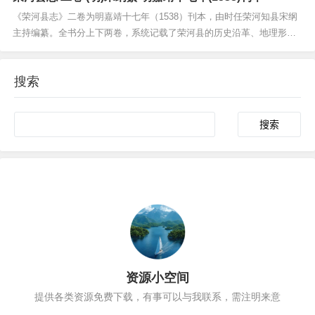
记载颇具价值，为研究晋南地区历史地理、经济社会及...
《荣河县志》二卷为明嘉靖十七年（1538）刊本，由时任荣河知县宋纲
主持编纂。全书分上下两卷，系统记载了荣河县的历史沿革、地理形
胜、风俗物产、人物事迹及诗文著述等内容，较为全面地反映了明代中
期荣河县的政治、经济与文化面貌。该志体例严谨，内容翔实，尤其对
搜索
当地水利、田赋、科举等制度的记录具有重要的史料价值...
Search
资源小空间
提供各类资源免费下载，有事可以与我联系，需注明来意