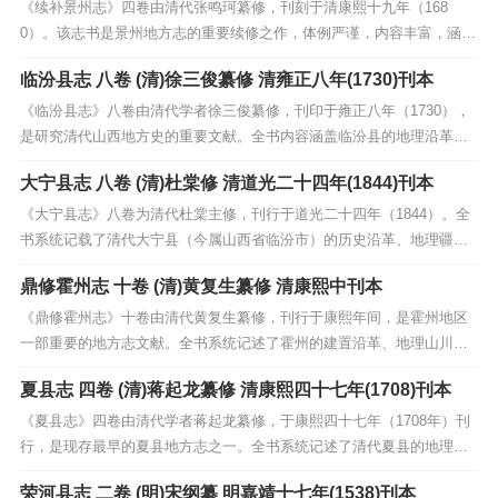
《续补景州志》四卷由清代张鸣珂纂修，刊刻于清康熙十九年（168
0）。该志书是景州地方志的重要续修之作，体例严谨，内容丰富，涵盖
了地理、沿革、人物、风俗、田赋等多个方面，具有较高的历史与文献
临汾县志 八卷 (清)徐三俊纂修 清雍正八年(1730)刊本
价值。此书不仅延续了前志的编纂脉络，还补充了诸多新内容，展现了
康熙年间景州地区的政治、经济、文化面貌，对于研究明...
《临汾县志》八卷由清代学者徐三俊纂修，刊印于雍正八年（1730），
是研究清代山西地方史的重要文献。全书内容涵盖临汾县的地理沿革、
山川形胜、政治制度、经济物产、文化教育及人物传记等方面，体例完
大宁县志 八卷 (清)杜棠修 清道光二十四年(1844)刊本
备，资料翔实。徐三俊在编纂过程中注重考据，对前代史料多有辨正补
充，尤其对当地民俗、水利、赋税等记载颇具参考价值...
《大宁县志》八卷为清代杜棠主修，刊行于道光二十四年（1844）。全
书系统记载了清代大宁县（今属山西省临汾市）的历史沿革、地理疆
域、山川形胜、风土物产以及人文风俗等内容，涵盖政治、经济、文化
鼎修霍州志 十卷 (清)黄复生纂修 清康熙中刊本
诸方面。作为大宁地区重要的地方志文献，该书具有较高的史料价值，
为研究清代晋西南地区的社会状况、地方治理及历史变迁...
《鼎修霍州志》十卷由清代黄复生纂修，刊行于康熙年间，是霍州地区
一部重要的地方志文献。全书系统记述了霍州的建置沿革、地理山川、
风土人情、职官选举、典章制度以及诗文古迹等内容，展现了明清之际
夏县志 四卷 (清)蒋起龙纂修 清康熙四十七年(1708)刊本
霍州的社会风貌与历史变迁。黄复生考据严谨，纂修时参考了大量前代
文献与实地资料，既保存了许多珍贵的历史记载，又对旧志...
《夏县志》四卷由清代学者蒋起龙纂修，于康熙四十七年（1708年）刊
行，是现存最早的夏县地方志之一。全书系统记述了清代夏县的地理沿
革、行政建置、风俗物产、人文史迹与职官选举等内容，保存了丰富的
荣河县志 二卷 (明)宋纲纂 明嘉靖十七年(1538)刊本
地方史料。该志体例严谨，内容详实，尤以对明末清初夏县社会变迁的