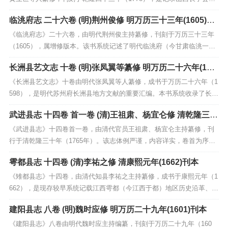
史地理、社会风俗的重要地方文献。全书体例严整，内容涵盖沿革、山
临洮府志 二十六卷 (明)荆州俊修 明万历三十三年(1605)刊
川、建置、赋役、职官、人物、艺文等方面，保存了清中期以前该地区
增修本
的政治经济、文化教育及民生状况的珍贵史料。作为清...
《临洮府志》二十六卷，由明代荆州俊主持纂修，刊刻于万历三十三年
（1605），属增修版本。该书系统记述了明代临洮府（今甘肃临洮一
带）的地理沿革、山川形胜、风俗物产、官师政绩及人物列传等，内容
长洲县艺文志 十卷 (明)张凤翼等纂修 明万历二十六年(159
详实，体例严谨。作为明代西北地区重要的方志文献，它不仅是研究当
8)刊本
地历史沿革、社会风貌的珍贵史料，也为后世了解明代边...
《长洲县艺文志》十卷由明代张凤翼等人纂修，成书于万历二十六年（1
598），是明代苏州府长洲县地方文献的重要汇编。本书系统收录了长洲
地区历代文人的诗文集、碑铭、序跋等艺文资料，内容涵盖文学、历
武进县志 十四卷 首一卷 (清)王祖肃、杨宜仑修 清乾隆三十
史、地理、风俗等多个方面，展现了当地深厚的文化积淀。该书不仅对
年(1765)刊本
研究明代江南地区文化发展具有重要参考价值，也为后...
《武进县志》十四卷首一卷，由清代官员王祖肃、杨宜仑主持纂修，刊
行于清乾隆三十年（1765年）。该志体例严谨，内容详实，卷首为序
言、凡例及舆图，正文涵盖沿革、疆域、山川、赋役、学校、职官、选
雩都县志 十四卷 (清)李祐之修 清康熙元年(1662)刊本
举、人物、艺文等诸多方面，全面展现了乾隆时期武进县的自然地理、
社会经济与文化风貌。作为清代中期重要的地方文献，该...
《雉都县志》十四卷，由清代知县李祐之主持纂修，成书于康熙元年（1
662），是现存较早系统记载江西雩都（今江西于都）地区历史沿革、地
理风貌、社会民情的重要地方志文献。本书内容涵盖建置沿革、山川形
建阳县志 八卷 (明)魏时应修 明万历二十九年(1601)刊本
胜、田赋户口、官师选举、人物列传、风土习俗、艺文轶事等门类，体
例完备，资料详实。编纂者为补前志之阙，广征博采...
《建阳县志》八卷由明代魏时应主持编纂，刊刻于万历二十九年（160