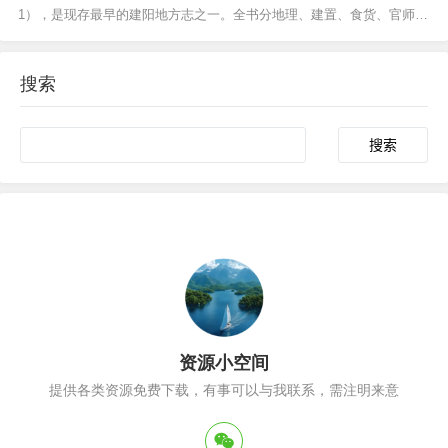
1），是现存最早的建阳地方志之一。全书分地理、建置、食货、官师、
选举、人物、艺文、杂记八门，系统记载了明代建阳县的行政区划、山
川形胜、田赋物产、职官科举、名人事迹及诗文著述等内容。书中对当
搜索
地刻书业的兴盛、理学名儒的活动等文化现象有详细描...
Search
资源小空间
提供各类资源免费下载，有事可以与我联系，需注明来意